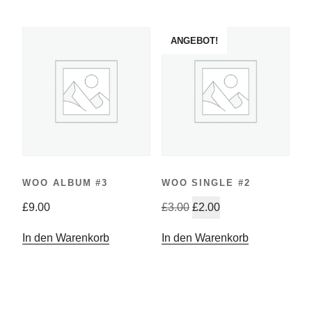
ANGEBOT!
WOO ALBUM #3
WOO SINGLE #2
Ursprünglicher
Aktueller
£
9.00
£
3.00
£
2.00
Preis
Preis
In den Warenkorb
In den Warenkorb
war:
ist:
£3.00
£2.00.