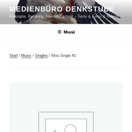
Zum
MEDIENBÜRO DENKSTUBE
Inhalt
Konzepte, Beratung, Internet-Content – Texte & Fotos & Videos
springen
Menü
Start
/
Music
/
Singles
/ Woo Single #1