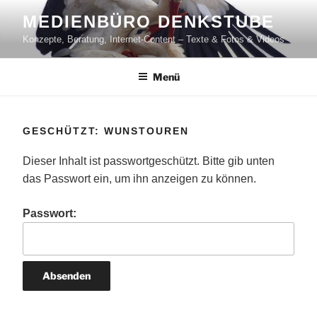
Zum
MEDIENBÜRO DENKSTUBE
Inhalt
Konzepte, Beratung, Internet-Content – Texte & Fotos & Videos
springen
Menü
GESCHÜTZT: WUNSTOUREN
Dieser Inhalt ist passwortgeschützt. Bitte gib unten
das Passwort ein, um ihn anzeigen zu können.
Passwort: