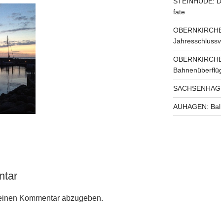
STEINHUDE: Da
fate
OBERNKIRCHEN
Jahresschlussv
OBERNKIRCHEN
Bahnenüberflüg
SACHSENHAGEN:
AUHAGEN: Balk
ntar
einen Kommentar abzugeben.