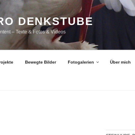
RO DENKSTUBE
ntent – Texte & Fotos & Videos
rojekte
Bewegte Bilder
Fotogalerien
Über mich