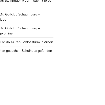
s Steinhuder Meer – submit to our
: Golfclub Schaumburg –
ideo
: Golfclub Schaumburg –
e online
 360-Grad-Schlossturm in Arbeit
en gesucht – Schulhaus gefunden