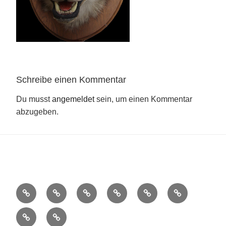
Schreibe einen Kommentar
Du musst
angemeldet
sein, um einen Kommentar
abzugeben.
Stadttouren
Impressum
Wunstouren
Lohmes
Lohme
Die
Sachsenhagen
maritimes
–
Sundowner-
Historische
Picknick
Erbe
Tourenportal
Tour