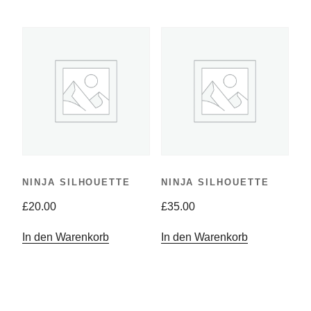
Produkt
weist
mehrere
Varianten
auf.
Die
Optionen
können
auf
NINJA SILHOUETTE
NINJA SILHOUETTE
der
£
20.00
£
35.00
Produktsei
In den Warenkorb
In den Warenkorb
gewählt
werden